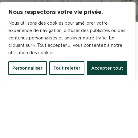
Nous respectons votre vie privée.
Nous utilisons des cookies pour améliorer votre
expérience de navigation, diffuser des publicités ou des
NOS
COORDONNÉES
contenus personnalisés et analyser notre trafic. En
cliquant sur « Tout accepter », vous consentez à notre
utilisation des cookies.
Téléphone

05 63 59 09 95
Personnaliser
Tout rejeter
Accepter tout
Email

contact@crochetspezet.fr
Adresse

4 RUE ANDRE AMPERE ZAC DE LA
CHARTREUSE, 81100 CASTRES